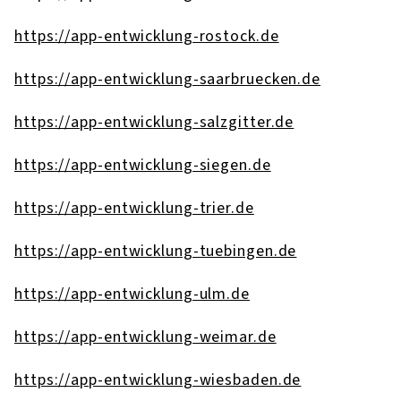
https://app-entwicklung-rostock.de
https://app-entwicklung-saarbruecken.de
https://app-entwicklung-salzgitter.de
https://app-entwicklung-siegen.de
https://app-entwicklung-trier.de
https://app-entwicklung-tuebingen.de
https://app-entwicklung-ulm.de
https://app-entwicklung-weimar.de
https://app-entwicklung-wiesbaden.de