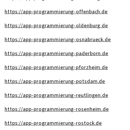
https://app-programmierung-offenbach.de
https://app-programmierung-oldenburg.de
https://app-programmierung-osnabrueck.de
https://app-programmierung-paderborn.de
https://app-programmierung-pforzheim.de
https://app-programmierung-potsdam.de
https://app-programmierung-reutlingen.de
https://app-programmierung-rosenheim.de
https://app-programmierung-rostock.de