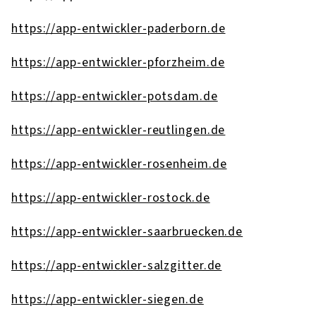
https://app-entwickler-paderborn.de
https://app-entwickler-pforzheim.de
https://app-entwickler-potsdam.de
https://app-entwickler-reutlingen.de
https://app-entwickler-rosenheim.de
https://app-entwickler-rostock.de
https://app-entwickler-saarbruecken.de
https://app-entwickler-salzgitter.de
https://app-entwickler-siegen.de