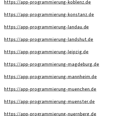
https://app-programmierung-koblenz.de
https://app-programmierung-konstanz.de
https://app-programmierung-landau.de
https://app-programmierung-landshut.de
https://app-programmierung-leipzig.de
https://app-programmierung-magdeburg.de
https://app-programmierung-mannheim.de
https://app-programmierung-muenchen.de
https://app-programmierung-muenster.de
https://app-programmierung-nuernberg.de