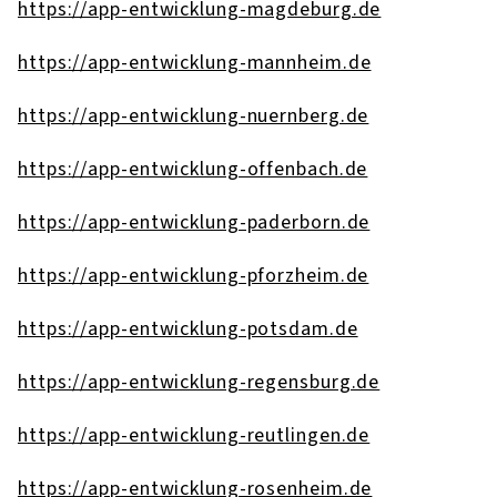
https://app-entwicklung-magdeburg.de
https://app-entwicklung-mannheim.de
https://app-entwicklung-nuernberg.de
https://app-entwicklung-offenbach.de
https://app-entwicklung-paderborn.de
https://app-entwicklung-pforzheim.de
https://app-entwicklung-potsdam.de
https://app-entwicklung-regensburg.de
https://app-entwicklung-reutlingen.de
https://app-entwicklung-rosenheim.de