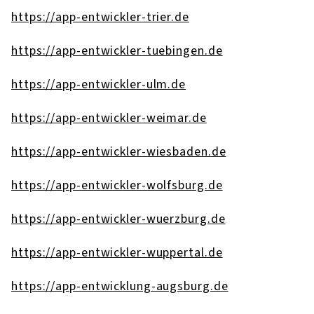
https://app-entwickler-trier.de
https://app-entwickler-tuebingen.de
https://app-entwickler-ulm.de
https://app-entwickler-weimar.de
https://app-entwickler-wiesbaden.de
https://app-entwickler-wolfsburg.de
https://app-entwickler-wuerzburg.de
https://app-entwickler-wuppertal.de
https://app-entwicklung-augsburg.de