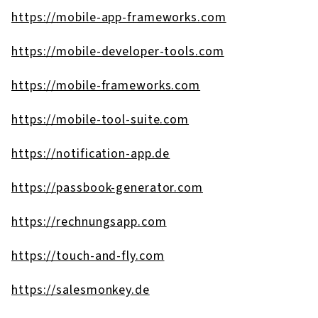
https://mobile-app-frameworks.com
https://mobile-developer-tools.com
https://mobile-frameworks.com
https://mobile-tool-suite.com
https://notification-app.de
https://passbook-generator.com
https://rechnungsapp.com
https://touch-and-fly.com
https://salesmonkey.de