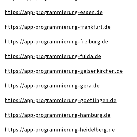
https://app-programmierung-essen.de
https://app-programmierung-frankfurt.de
https://app-programmierung-freiburg.de
https://app-programmierung-fulda.de
https://app-programmierung-gelsenkirchen.de
https://app-programmierung-gera.de
https://app-programmierung-goettingen.de
https://app-programmierung-hamburg.de
https://app-programmierung-heidelberg.de