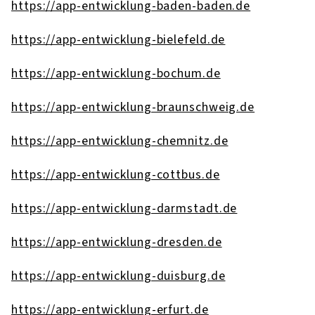
https://app-entwicklung-baden-baden.de
https://app-entwicklung-bielefeld.de
https://app-entwicklung-bochum.de
https://app-entwicklung-braunschweig.de
https://app-entwicklung-chemnitz.de
https://app-entwicklung-cottbus.de
https://app-entwicklung-darmstadt.de
https://app-entwicklung-dresden.de
https://app-entwicklung-duisburg.de
https://app-entwicklung-erfurt.de