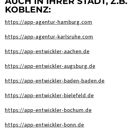
AUCH IN IHRER STADT, Z.B.
KOBLENZ:
https://app-agentur-hamburg.com
https://app-agentur-karlsruhe.com
https://app-entwickler-aachen.de
https://app-entwickler-augsburg.de
https://app-entwickler-baden-baden.de
https://app-entwickler-bielefeld.de
https://app-entwickler-bochum.de
https://app-entwickler-bonn.de