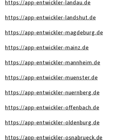
https://app-entwickler-landau.de
https://app-entwickler-landshut.de
https://app-entwickler-magdeburg.de
https://app-entwickler-mainz.de
https://app-entwickler-mannheim.de
https://app-entwickler-muenster.de
https://app-entwickler-nuernberg.de
https://app-entwickler-offenbach.de
https://app-entwickler-oldenburg.de
https://app-entwickler-osnabrueck.de