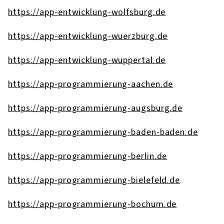
https://app-entwicklung-wolfsburg.de
https://app-entwicklung-wuerzburg.de
https://app-entwicklung-wuppertal.de
https://app-programmierung-aachen.de
https://app-programmierung-augsburg.de
https://app-programmierung-baden-baden.de
https://app-programmierung-berlin.de
https://app-programmierung-bielefeld.de
https://app-programmierung-bochum.de